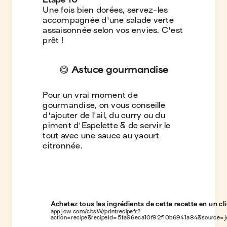
Étape
10
Une fois bien dorées, servez-les
accompagnée d'une salade verte
assaisonnée selon vos envies. C'est
prêt !
😋 Astuce gourmandise
Pour un vrai moment de
gourmandise, on vous conseille
d'ajouter de l'ail, du curry ou du
piment d'Espelette & de servir le
tout avec une sauce au yaourt
citronnée.
Achetez tous les ingrédients de cette recette en un cli
app.jow.com/cbsW/printrecipefr?
action=recipe&recipeId=5fa96eca10f92f10b6941a84&source=