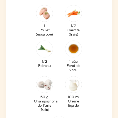
1
1/2
Poulet
Carotte
(escalope)
(frais)
1/2
1 càc
Poireau
Fond de
veau
50 g
100 ml
Champignons
Crème
de Paris
liquide
(frais)