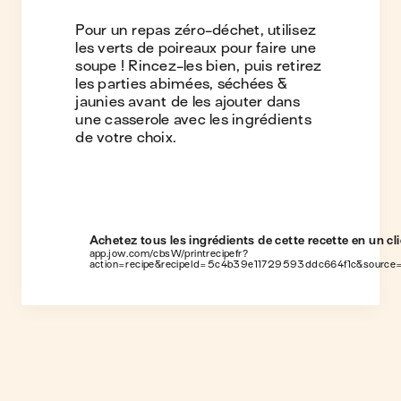
Pour un repas zéro-déchet, utilisez
les verts de poireaux pour faire une
soupe ! Rincez-les bien, puis retirez
les parties abimées, séchées &
jaunies avant de les ajouter dans
une casserole avec les ingrédients
de votre choix.
Achetez tous les ingrédients de cette recette en un cli
app.jow.com/cbsW/printrecipefr?
action=recipe&recipeId=5c4b39e11729593ddc664f1c&source