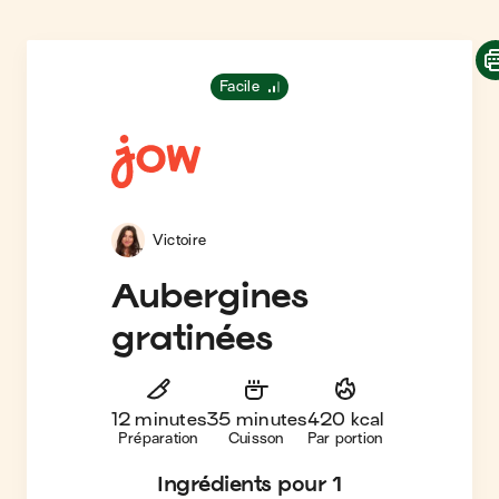
Facile
Victoire
Aubergines
gratinées
12 minutes
35 minutes
420 kcal
Préparation
Cuisson
Par portion
Ingrédients
pour 1