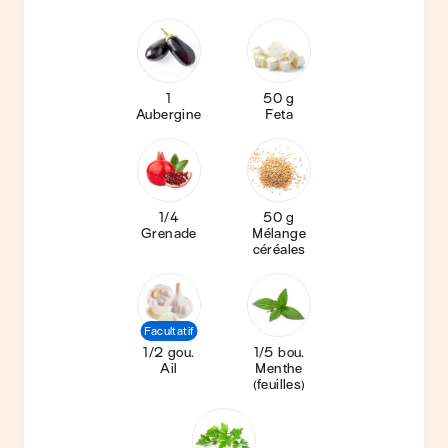
1
50 g
Aubergine
Feta
1/4
50 g
Grenade
Mélange
céréales
Facultatif
1/2 gou.
1/5 bou.
Ail
Menthe
(feuilles)