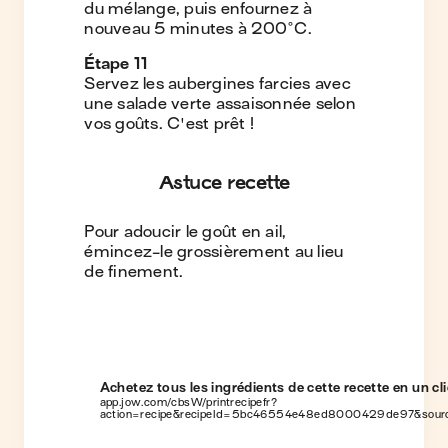
du mélange, puis enfournez à
nouveau 5 minutes à 200°C.
Étape
11
Servez les aubergines farcies avec
une salade verte assaisonnée selon
vos goûts. C'est prêt !
Astuce recette
Pour adoucir le goût en ail,
émincez-le grossièrement au lieu
de finement.
Achetez tous les ingrédients de cette recette en un cli
app.jow.com/cbsW/printrecipefr?
action=recipe&recipeId=5bc46554e48ed8000429de97&sour